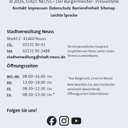
©
2026
, STADT NEUSS – Der Bürgermeister · Pressestelle
Kontakt
Impressum
Datenschutz
Barrierefreiheit
Sitemap
Leichte Sprache
Kontakt
Stadtverwaltung Neuss
Markt 2
·
41460
Neuss
02131 90-01
TEL.
Für ein persönliches Gespräch
02131 90-2488
FAX
empfehlen wir Ihnen, vorher einen
Termin zu vereinbaren.
E-MAIL
stadtverwaltung@stadt.neuss.de
Öffnungszeiten
08:00
–
16:00
Uhr
MO.–MI.
* Nur Bürgeramt, 2 mal im Monat
13:00
–
18:00
Uhr
DO.
Bitte beachten Sie, dass Fachämter
08:30
–
12:30
Uhr
FR.
vereinzelt abweichende
Öffnungszeiten haben können.
08:30
–
13:30
*
Uhr
SA.
Folgen Sie uns!
Facebook
Instagram
YouTube