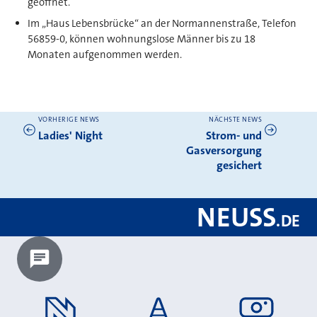
geöffnet.
Im „Haus Lebensbrücke“ an der Normannenstraße, Telefon
56859-0, können wohnungslose Männer bis zu 18
Monaten aufgenommen werden.
VORHERIGE NEWS
NÄCHSTE NEWS
Weitere News
Ladies' Night
Strom- und
Gasversorgung
gesichert
NEUSS
.
DE
Chatbot laden?