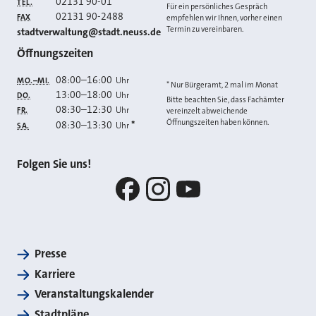
02131 90-01
TEL.
Für ein persönliches Gespräch
02131 90-2488
FAX
empfehlen wir Ihnen, vorher einen
Termin zu vereinbaren.
E-MAIL
stadtverwaltung@stadt.neuss.de
Öffnungszeiten
08:00
–
16:00
Uhr
MO.–MI.
* Nur Bürgeramt, 2 mal im Monat
13:00
–
18:00
Uhr
DO.
Bitte beachten Sie, dass Fachämter
08:30
–
12:30
Uhr
FR.
vereinzelt abweichende
Öffnungszeiten haben können.
08:30
–
13:30
*
Uhr
SA.
Folgen Sie uns!
Facebook
Instagram
YouTube
Presse
Karriere
Veranstaltungskalender
Stadtpläne