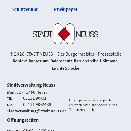
Schützenuhr
Rheinpegel
Stadt Neuss
©
2026
, STADT NEUSS – Der Bürgermeister · Pressestelle
Kontakt
Impressum
Datenschutz
Barrierefreiheit
Sitemap
Leichte Sprache
Kontakt
Stadtverwaltung Neuss
Markt 2
·
41460
Neuss
02131 90-01
TEL.
Für ein persönliches Gespräch
02131 90-2488
FAX
empfehlen wir Ihnen, vorher einen
Termin zu vereinbaren.
E-MAIL
stadtverwaltung@stadt.neuss.de
Öffnungszeiten
08:00
–
16:00
Uhr