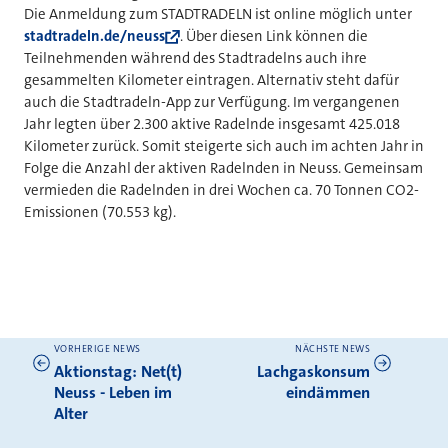
Die Anmeldung zum STADTRADELN ist online möglich unter
stadtradeln.de/neuss
. Über diesen Link können die
Teilnehmenden während des Stadtradelns auch ihre
gesammelten Kilometer eintragen. Alternativ steht dafür
auch die Stadtradeln-App zur Verfügung. Im vergangenen
Jahr legten über 2.300 aktive Radelnde insgesamt 425.018
Kilometer zurück. Somit steigerte sich auch im achten Jahr in
Folge die Anzahl der aktiven Radelnden in Neuss. Gemeinsam
vermieden die Radelnden in drei Wochen ca. 70 Tonnen CO2-
Emissionen (70.553 kg).
VORHERIGE NEWS
NÄCHSTE NEWS
Weitere News
Aktionstag: Net(t)
Lachgaskonsum
Neuss - Leben im
eindämmen
Alter