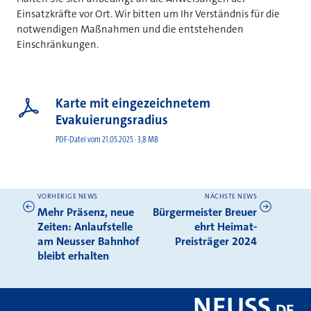
Einsatzkräfte vor Ort. Wir bitten um Ihr Verständnis für die
notwendigen Maßnahmen und die entstehenden
Einschränkungen.
Karte mit eingezeichnetem
Evakuierungsradius
PDF-Datei vom 21.05.2025 · 3,8 MB
VORHERIGE NEWS
NÄCHSTE NEWS
Weitere News
Mehr Präsenz, neue
Bürgermeister Breuer
Zeiten: Anlaufstelle
ehrt Heimat-
am Neusser Bahnhof
Preisträger 2024
bleibt erhalten
NEUSS
.
DE