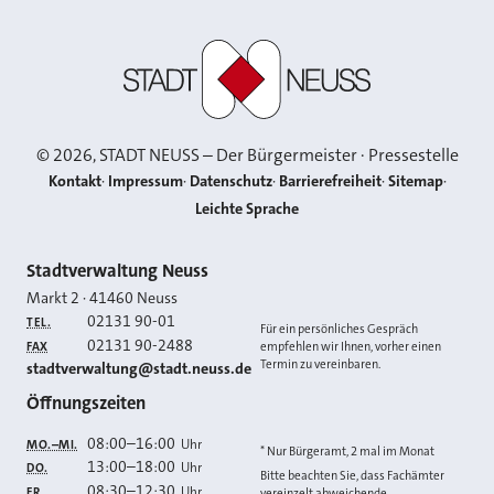
Stadt Neuss
©
2026
, STADT NEUSS – Der Bürgermeister · Pressestelle
Kontakt
Impressum
Datenschutz
Barrierefreiheit
Sitemap
Leichte Sprache
Kontakt
Stadtverwaltung Neuss
Markt 2
·
41460
Neuss
02131 90-01
TEL.
Für ein persönliches Gespräch
02131 90-2488
FAX
empfehlen wir Ihnen, vorher einen
Termin zu vereinbaren.
E-MAIL
stadtverwaltung@stadt.neuss.de
Öffnungszeiten
08:00
–
16:00
Uhr
MO.–MI.
* Nur Bürgeramt, 2 mal im Monat
13:00
–
18:00
Uhr
DO.
Bitte beachten Sie, dass Fachämter
08:30
–
12:30
Uhr
FR.
vereinzelt abweichende