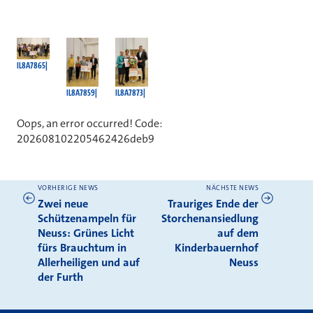
IL8A7865
IL8A7859
IL8A7873
Oops, an error occurred! Code:
202608102205462426deb9
VORHERIGE NEWS
NÄCHSTE NEWS
Weitere News
Zwei neue
Trauriges Ende der
Schützenampeln für
Storchenansiedlung
Neuss: Grünes Licht
auf dem
fürs Brauchtum in
Kinderbauernhof
Allerheiligen und auf
Neuss
der Furth