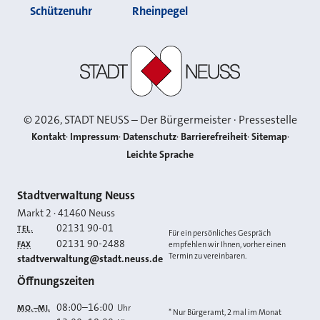
Schützenuhr
Rheinpegel
Stadt Neuss
©
2026
, STADT NEUSS – Der Bürgermeister · Pressestelle
Kontakt
Impressum
Datenschutz
Barrierefreiheit
Sitemap
Leichte Sprache
Kontakt
Stadtverwaltung Neuss
Markt 2
·
41460
Neuss
02131 90-01
TEL.
Für ein persönliches Gespräch
02131 90-2488
FAX
empfehlen wir Ihnen, vorher einen
Termin zu vereinbaren.
E-MAIL
stadtverwaltung@stadt.neuss.de
Öffnungszeiten
08:00
–
16:00
Uhr
MO.–MI.
* Nur Bürgeramt, 2 mal im Monat