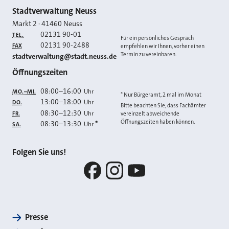
Kontakt
Stadtverwaltung Neuss
Markt 2
·
41460
Neuss
02131 90-01
TEL.
Für ein persönliches Gespräch
02131 90-2488
FAX
empfehlen wir Ihnen, vorher einen
Termin zu vereinbaren.
E-MAIL
stadtverwaltung@stadt.neuss.de
Öffnungszeiten
08:00
–
16:00
Uhr
MO.–MI.
* Nur Bürgeramt, 2 mal im Monat
13:00
–
18:00
Uhr
DO.
Bitte beachten Sie, dass Fachämter
08:30
–
12:30
Uhr
FR.
vereinzelt abweichende
Öffnungszeiten haben können.
08:30
–
13:30
*
Uhr
SA.
Folgen Sie uns!
Facebook
Instagram
YouTube
Presse