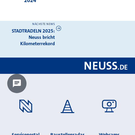
2024
NÄCHSTE NEWS
Weitere News
STADTRADELN 2025:
Neuss bricht
Kilometerrekord
NEUSS
.
DE
Chatbot laden?
Serviceportal
Baustellenradar
Webcams