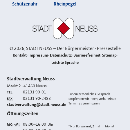
Schützenuhr
Rheinpegel
Stadt Neuss
©
2026
, STADT NEUSS – Der Bürgermeister · Pressestelle
Kontakt
Impressum
Datenschutz
Barrierefreiheit
Sitemap
Leichte Sprache
Kontakt
Stadtverwaltung Neuss
Markt 2
·
41460
Neuss
02131 90-01
TEL.
Für ein persönliches Gespräch
02131 90-2488
FAX
empfehlen wir Ihnen, vorher einen
Termin zu vereinbaren.
E-MAIL
stadtverwaltung@stadt.neuss.de
Öffnungszeiten
08:00
–
16:00
Uhr
MO.–MI.
* Nur Bürgeramt, 2 mal im Monat