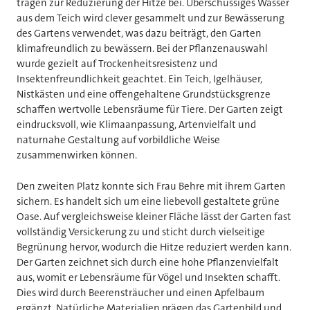
tragen zur Reduzierung der Hitze bei. Überschüssiges Wasser
aus dem Teich wird clever gesammelt und zur Bewässerung
des Gartens verwendet, was dazu beiträgt, den Garten
klimafreundlich zu bewässern. Bei der Pflanzenauswahl
wurde gezielt auf Trockenheitsresistenz und
Insektenfreundlichkeit geachtet. Ein Teich, Igelhäuser,
Nistkästen und eine offengehaltene Grundstücksgrenze
schaffen wertvolle Lebensräume für Tiere. Der Garten zeigt
eindrucksvoll, wie Klimaanpassung, Artenvielfalt und
naturnahe Gestaltung auf vorbildliche Weise
zusammenwirken können.
Den zweiten Platz konnte sich Frau Behre mit ihrem Garten
sichern. Es handelt sich um eine liebevoll gestaltete grüne
Oase. Auf vergleichsweise kleiner Fläche lässt der Garten fast
vollständig Versickerung zu und sticht durch vielseitige
Begrünung hervor, wodurch die Hitze reduziert werden kann.
Der Garten zeichnet sich durch eine hohe Pflanzenvielfalt
aus, womit er Lebensräume für Vögel und Insekten schafft.
Dies wird durch Beerensträucher und einen Apfelbaum
ergänzt. Natürliche Materialien prägen das Gartenbild und