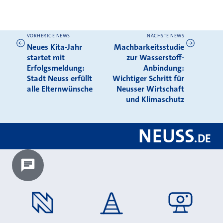
VORHERIGE NEWS
NÄCHSTE NEWS
Weitere News
Neues Kita-Jahr
Machbarkeitsstudie
startet mit
zur Wasserstoff-
Erfolgsmeldung:
Anbindung:
Stadt Neuss erfüllt
Wichtiger Schritt für
alle Elternwünsche
Neusser Wirtschaft
und Klimaschutz
NEUSS
.
DE
Chatbot laden?