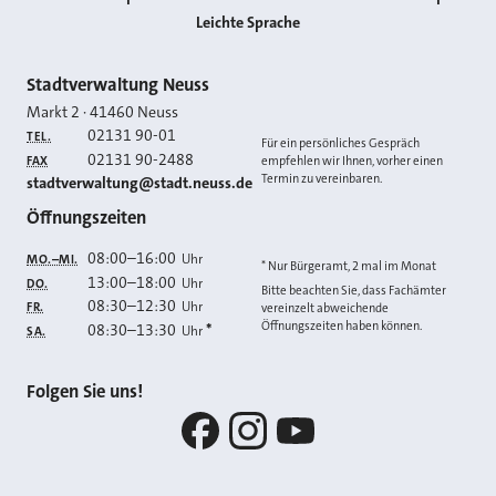
Leichte Sprache
Kontakt
Stadtverwaltung Neuss
Markt 2
·
41460
Neuss
02131 90-01
TEL.
Für ein persönliches Gespräch
02131 90-2488
FAX
empfehlen wir Ihnen, vorher einen
Termin zu vereinbaren.
E-MAIL
stadtverwaltung@stadt.neuss.de
Öffnungszeiten
08:00
–
16:00
Uhr
MO.–MI.
* Nur Bürgeramt, 2 mal im Monat
13:00
–
18:00
Uhr
DO.
Bitte beachten Sie, dass Fachämter
08:30
–
12:30
Uhr
FR.
vereinzelt abweichende
Öffnungszeiten haben können.
08:30
–
13:30
*
Uhr
SA.
Folgen Sie uns!
Facebook
Instagram
YouTube