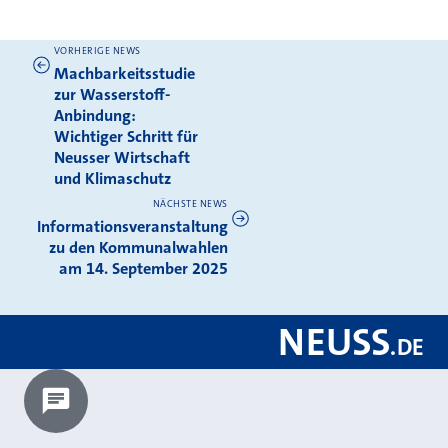
VORHERIGE NEWS
Weitere News
Machbarkeitsstudie
zur Wasserstoff-
Anbindung:
Wichtiger Schritt für
Neusser Wirtschaft
und Klimaschutz
NÄCHSTE NEWS
Informationsveranstaltung
zu den Kommunalwahlen
am 14. September 2025
NEUSS
.
DE
Chatbot laden?