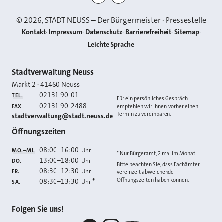
©
2026
, STADT NEUSS – Der Bürgermeister · Pressestelle
Kontakt
Impressum
Datenschutz
Barrierefreiheit
Sitemap
Leichte Sprache
Kontakt
Stadtverwaltung Neuss
Markt 2
·
41460
Neuss
02131 90-01
TEL.
Für ein persönliches Gespräch
02131 90-2488
FAX
empfehlen wir Ihnen, vorher einen
Termin zu vereinbaren.
E-MAIL
stadtverwaltung@stadt.neuss.de
Öffnungszeiten
08:00
–
16:00
Uhr
MO.–MI.
* Nur Bürgeramt, 2 mal im Monat
13:00
–
18:00
Uhr
DO.
Bitte beachten Sie, dass Fachämter
08:30
–
12:30
Uhr
FR.
vereinzelt abweichende
Öffnungszeiten haben können.
08:30
–
13:30
*
Uhr
SA.
Folgen Sie uns!