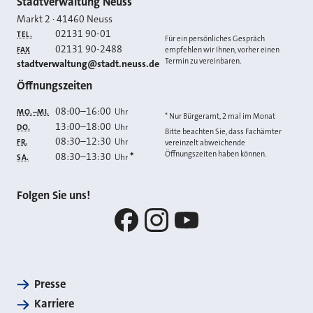
Kontakt
Stadtverwaltung Neuss
Markt 2
·
41460
Neuss
02131 90-01
TEL.
Für ein persönliches Gespräch
02131 90-2488
FAX
empfehlen wir Ihnen, vorher einen
Termin zu vereinbaren.
E-MAIL
stadtverwaltung@stadt.neuss.de
Öffnungszeiten
08:00
–
16:00
Uhr
MO.–MI.
* Nur Bürgeramt, 2 mal im Monat
13:00
–
18:00
Uhr
DO.
Bitte beachten Sie, dass Fachämter
08:30
–
12:30
Uhr
FR.
vereinzelt abweichende
Öffnungszeiten haben können.
08:30
–
13:30
*
Uhr
SA.
Folgen Sie uns!
Facebook
Instagram
YouTube
Presse
Karriere