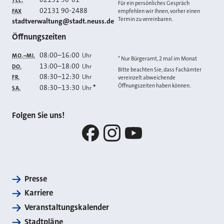
TEL.
Für ein persönliches Gespräch
02131 90-2488
FAX
empfehlen wir Ihnen, vorher einen
Termin zu vereinbaren.
E-MAIL
stadtverwaltung@stadt.neuss.de
Öffnungszeiten
08:00
–
16:00
Uhr
MO.–MI.
* Nur Bürgeramt, 2 mal im Monat
13:00
–
18:00
Uhr
DO.
Bitte beachten Sie, dass Fachämter
08:30
–
12:30
Uhr
FR.
vereinzelt abweichende
Öffnungszeiten haben können.
08:30
–
13:30
*
Uhr
SA.
Folgen Sie uns!
Facebook
Instagram
YouTube
Presse
Karriere
Veranstaltungskalender
Stadtpläne