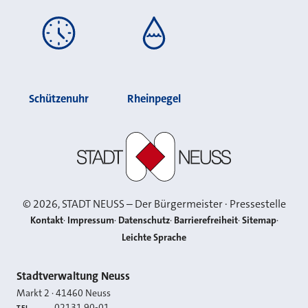
Schützenuhr
Rheinpegel
Stadt Neuss
©
2026
, STADT NEUSS – Der Bürgermeister · Pressestelle
Kontakt
Impressum
Datenschutz
Barrierefreiheit
Sitemap
Leichte Sprache
Kontakt
Stadtverwaltung Neuss
Markt 2
·
41460
Neuss
02131 90-01