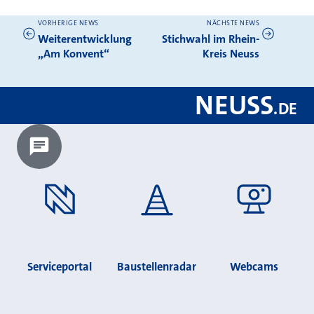
VORHERIGE NEWS
NÄCHSTE NEWS
Weitere News
Weiterentwicklung
Stichwahl im Rhein-
„Am Konvent“
Kreis Neuss
NEUSS
.
DE
Chatbot laden?
Serviceportal
Baustellenradar
Webcams