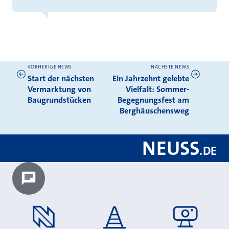
VORHERIGE NEWS
NÄCHSTE NEWS
Weitere News
Start der nächsten
Ein Jahrzehnt gelebte
Vermarktung von
Vielfalt: Sommer-
Baugrundstücken
Begegnungsfest am
Berghäuschensweg
NEUSS
.
DE
Chatbot laden?