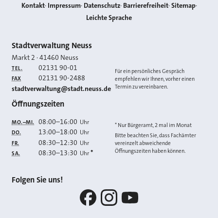
Kontakt
Impressum
Datenschutz
Barrierefreiheit
Sitemap
Leichte Sprache
Kontakt
Stadtverwaltung Neuss
Markt 2
·
41460
Neuss
02131 90-01
TEL.
Für ein persönliches Gespräch
02131 90-2488
FAX
empfehlen wir Ihnen, vorher einen
Termin zu vereinbaren.
E-MAIL
stadtverwaltung@stadt.neuss.de
Öffnungszeiten
08:00
–
16:00
Uhr
MO.–MI.
* Nur Bürgeramt, 2 mal im Monat
13:00
–
18:00
Uhr
DO.
Bitte beachten Sie, dass Fachämter
08:30
–
12:30
Uhr
FR.
vereinzelt abweichende
Öffnungszeiten haben können.
08:30
–
13:30
*
Uhr
SA.
Folgen Sie uns!
Facebook
Instagram
YouTube