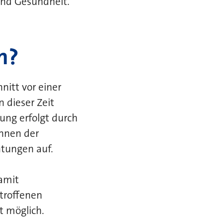
und Gesundheit.
n?
nitt vor einer
n dieser Zeit
rung erfolgt durch
innen der
htungen auf.
amit
troffenen
it möglich.