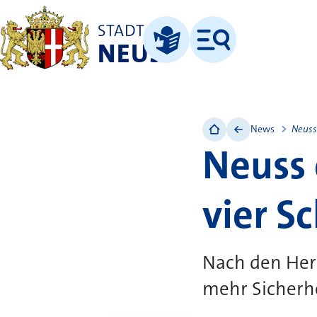
STADT
NEUSS
Menü
Leichte Sprache
News
Neuss
Neuss 
vier S
Nach den Herb
mehr Sicherhe