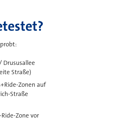
testet?
probt:
/ Drususallee
ite Straße)
ss+Ride-Zonen auf
rich-Straße
s+Ride-Zone vor