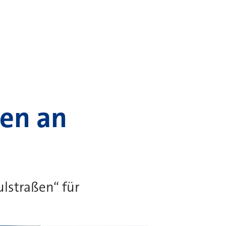
ßen an
ulstraßen“ für