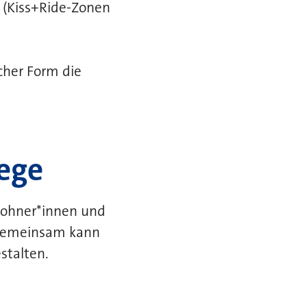
e (Kiss+Ride-Zonen
cher Form die
ege
nwohner*innen und
 gemeinsam kann
stalten.