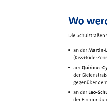
Wo werd
Die Schulstraßen 
an der
Martin-L
(Kiss+Ride-Zon
am
Quirinus-
der Gielenstraß
gegenüber dem 
an der
Leo-Sch
der Einmündun