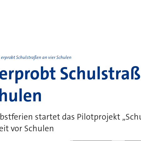
 erprobt Schulstraßen an vier Schulen
erprobt Schulstra
chulen
stferien startet das Pilotprojekt „Sch
it vor Schulen