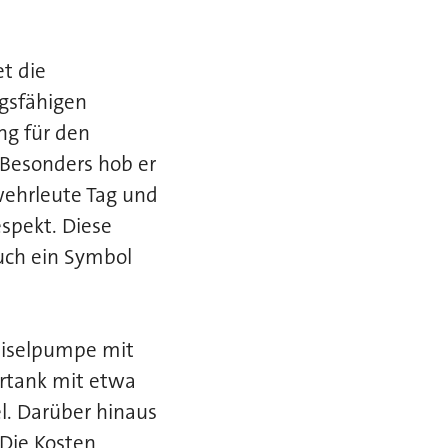
t die
ngsfähigen
ng für den
 Besonders hob er
ehrleute Tag und
espekt. Diese
uch ein Symbol
eiselpumpe mit
ertank mit etwa
l. Darüber hinaus
 Die Kosten