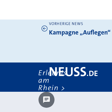
VORHERIGE NEWS
Weitere News
Kampagne „Auflegen“
NEUSS
Erlebnis
.
DE
am
Rhein
Chatbot laden?