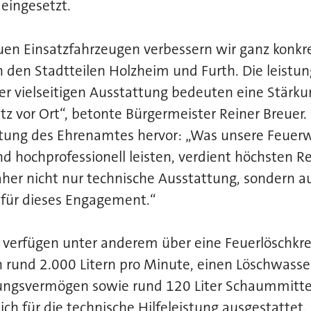
eingesetzt.
en Einsatzfahrzeugen verbessern wir ganz konkre
in den Stadtteilen Holzheim und Furth. Die leistu
er vielseitigen Ausstattung bedeuten eine Stärku
z vor Ort“, betonte Bürgermeister Reiner Breuer.
ung des Ehrenamtes hervor: „Was unsere Feuerw
und hochprofessionell leisten, verdient höchsten R
her nicht nur technische Ausstattung, sondern a
für dieses Engagement.“
 verfügen unter anderem über eine Feuerlöschkr
n rund 2.000 Litern pro Minute, einen Löschwass
sungsvermögen sowie rund 120 Liter Schaummitte
ich für die technische Hilfeleistung ausgestattet.