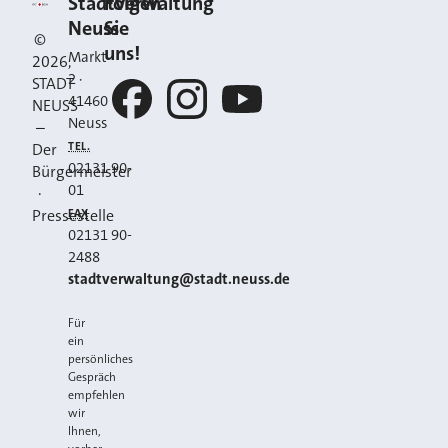
Kontakt
Stadt Neuss
Stadtverwaltung
Folgen
Neuss
Sie
©
uns!
Markt
2026
,
2
·
STADT
41460
NEUSS
Neuss
–
Facebook
Instagram
YouTube
TEL.
Der
02131 90-
Bürgermeister
01
·
FAX
Pressestelle
02131 90-
2488
E-MAIL
stadtverwaltung@stadt.neuss.de
Für
ein
persönliches
Gespräch
empfehlen
wir
Ihnen,