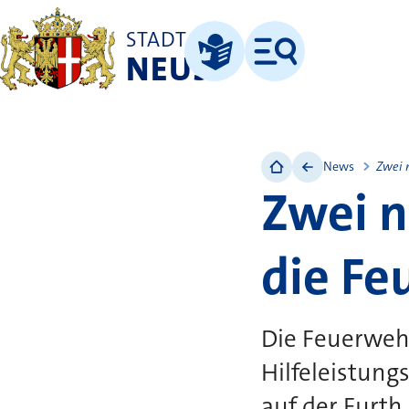
STADT
NEUSS
Menü
Leichte Sprache
News
Zwei 
Zwei n
die Fe
Die Feuerweh
Hilfeleistung
auf der Furth