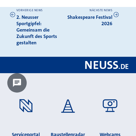
VORHERIGE NEWS
NÄCHSTE NEWS
Weitere News
2. Neusser
Shakespeare Festival
Sportgipfel:
2026
Gemeinsam die
Zukunft des Sports
gestalten
NEUSS
.
DE
Chatbot laden?
Serviceportal
Baustellenradar
Webcams