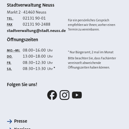
Kontakt
Stadtverwaltung Neuss
Markt 2
·
41460
Neuss
02131 90-01
TEL.
Für ein persönliches Gespräch
02131 90-2488
FAX
empfehlen wir Ihnen, vorher einen
Termin zu vereinbaren.
E-MAIL
stadtverwaltung@stadt.neuss.de
Öffnungszeiten
08:00
–
16:00
Uhr
MO.–MI.
* Nur Bürgeramt, 2 mal im Monat
13:00
–
18:00
Uhr
DO.
Bitte beachten Sie, dass Fachämter
08:30
–
12:30
Uhr
FR.
vereinzelt abweichende
Öffnungszeiten haben können.
08:30
–
13:30
*
Uhr
SA.
Folgen Sie uns!
Facebook
Instagram
YouTube
Presse