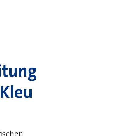
itung
 Kleu
fischen