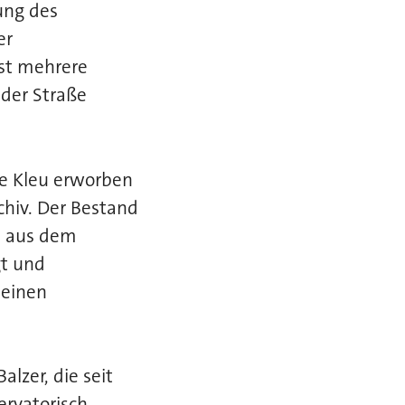
ung des
er
sst mehrere
lder Straße
ie Kleu erworben
chiv. Der Bestand
n aus dem
gt und
 einen
lzer, die seit
ervatorisch