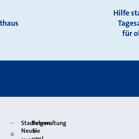
Hilfe s
thaus
Tages
für 
Kontakt
Stadt Neuss
Stadtverwaltung
Folgen
Neuss
Sie
©
uns!