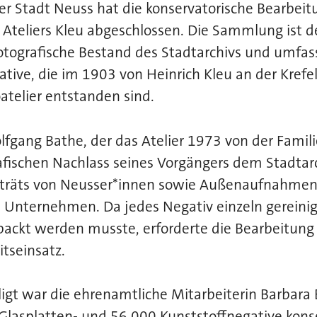
er Stadt Neuss hat die konservatorische Bearbeit
Ateliers Kleu abgeschlossen. Die Sammlung ist d
otografische Bestand des Stadtarchivs und umfa
ive, die im 1903 von Heinrich Kleu an der Krefe
telier entstanden sind.
fgang Bathe, der das Atelier 1973 von der Famil
afischen Nachlass seines Vorgängers dem Stadtar
rträts von Neusser*innen sowie Außenaufnahme
n Unternehmen. Da jedes Negativ einzeln gereini
packt werden musste, erforderte die Bearbeitung
itseinsatz.
igt war die ehrenamtliche Mitarbeiterin Barbara Ba
Glasplatten- und 56.000 Kunststoffnegative kons