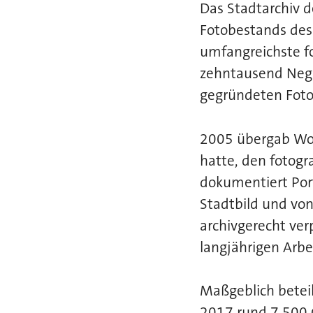
Das Stadtarchiv d
Fotobestands des 
umfangreichste f
zehntausend Negat
gegründeten Fotoa
2005 übergab Wol
hatte, den fotogr
dokumentiert Po
Stadtbild und vo
archivgerecht ver
langjährigen Arbe
Maßgeblich beteil
2017 rund 7.500 