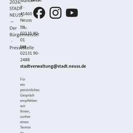
Markt
2026
,
2
·
STADT
41460
NEUSS
Neuss
–
Facebook
Instagram
YouTube
TEL.
Der
02131 90-
Bürgermeister
01
·
FAX
Pressestelle
02131 90-
2488
E-MAIL
stadtverwaltung@stadt.neuss.de
Für
ein
persönliches
Gespräch
empfehlen
wir
Ihnen,
vorher
einen
Termin
zu