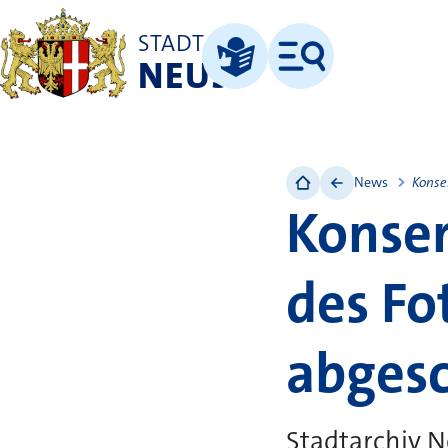
STADT
NEUSS
Menü
Leichte Sprache
News
Konse
Konser
des Fo
abgesc
Stadtarchiv N