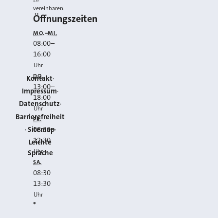
vereinbaren.
Öffnungszeiten
MO.–MI.
08:00
–
16:00
Uhr
DO.
Kontakt
13:00
–
Impressum
18:00
Datenschutz
Uhr
Barrierefreiheit
FR.
Sitemap
08:30
–
12:30
Leichte
Uhr
Sprache
SA.
08:30
–
13:30
Uhr
*