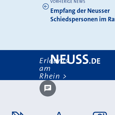
VORHERIGE NEWS
Weitere News
Empfang der Neusser
Schiedspersonen im Ra
NEUSS
Erlebnis
.
DE
am
Rhein
Chatbot laden?