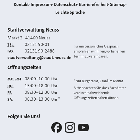
Kontakt
Impressum
Datenschutz
Barrierefreiheit
Sitemap
Leichte Sprache
Kontakt
Stadtverwaltung Neuss
Markt 2
·
41460
Neuss
02131 90-01
TEL.
Für ein persönliches Gespräch
02131 90-2488
FAX
empfehlen wir Ihnen, vorher einen
Termin zu vereinbaren.
E-MAIL
stadtverwaltung@stadt.neuss.de
Öffnungszeiten
08:00
–
16:00
Uhr
MO.–MI.
* Nur Bürgeramt, 2 mal im Monat
13:00
–
18:00
Uhr
DO.
Bitte beachten Sie, dass Fachämter
08:30
–
12:30
Uhr
FR.
vereinzelt abweichende
Öffnungszeiten haben können.
08:30
–
13:30
*
Uhr
SA.
Folgen Sie uns!
Facebook
Instagram
YouTube