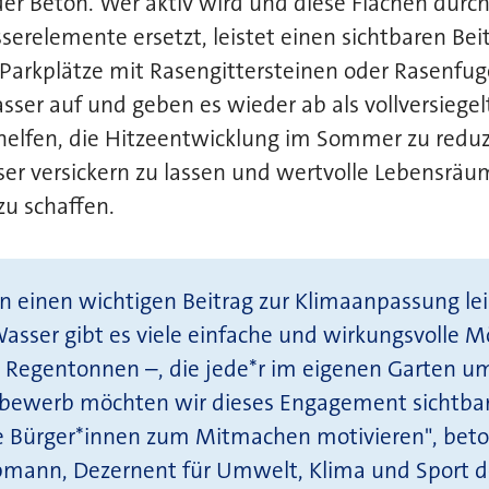
der Beton. Wer aktiv wird und diese Flächen durc
erelemente ersetzt, leistet einen sichtbaren Beit
Parkplätze mit Rasengittersteinen oder Rasenfug
er auf und geben es wieder ab als vollversiegel
helfen, die Hitzeentwicklung im Sommer zu reduz
r versickern zu lassen und wertvolle Lebensräum
zu schaffen.
n einen wichtigen Beitrag zur Klimaanpassung le
sser gibt es viele einfache und wirkungsvolle M
e Regentonnen –, die jede*r im eigenen Garten u
bewerb möchten wir dieses Engagement sichtba
le Bürger*innen zum Mitmachen motivieren", beto
mann, Dezernent für Umwelt, Klima und Sport d