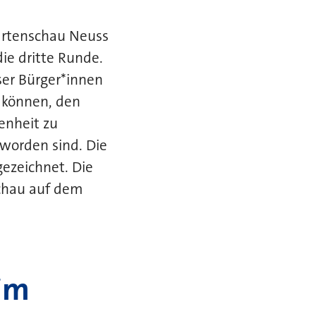
gartenschau Neuss
ie dritte Runde.
ser Bürger*innen
 können, den
enheit zu
worden sind. Die
ezeichnet. Die
schau auf dem
 im