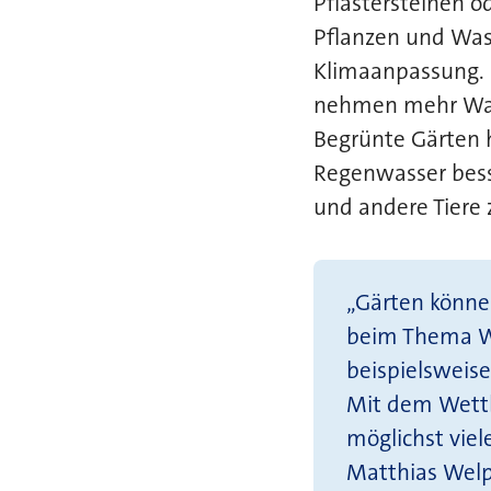
Pflastersteinen o
Pflanzen und Wass
Klimaanpassung. 
nehmen mehr Wass
Begrünte Gärten 
Regenwasser besse
und andere Tiere 
„Gärten könne
beim Thema Wa
beispielsweis
Mit dem Wett
möglichst vie
Matthias Welp