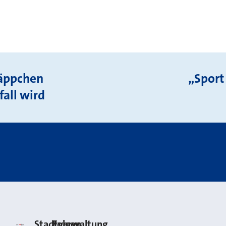
äppchen
„Sport
fall wird
Stadt Neuss
Stadtverwaltung
Folgen