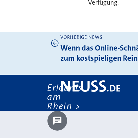
Verfügung.
VORHERIGE NEWS
Weitere News
Wenn das Online-Schn
zum kostspieligen Rein
NEUSS
Erlebnis
.
DE
am
Rhein
Chatbot laden?