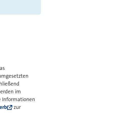
das
 umgesetzten
hließend
werden im
e Informationen
erb
zur