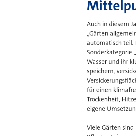
Mittelp
Auch in diesem Ja
„Gärten allgemei
automatisch teil. 
Sonderkategorie 
Wasser und ihr kl
speichern, versic
Versickerungsfläc
für einen klimafr
Trockenheit, Hitze
eigene Umsetzung
Viele Gärten sind