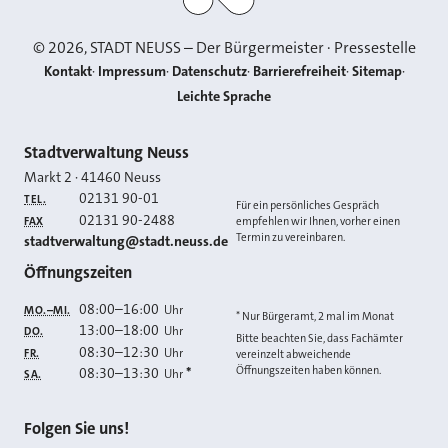
©
2026
, STADT NEUSS – Der Bürgermeister · Pressestelle
Kontakt
Impressum
Datenschutz
Barrierefreiheit
Sitemap
Leichte Sprache
Kontakt
Stadtverwaltung Neuss
Markt 2
·
41460
Neuss
02131 90-01
TEL.
Für ein persönliches Gespräch
02131 90-2488
FAX
empfehlen wir Ihnen, vorher einen
Termin zu vereinbaren.
E-MAIL
stadtverwaltung@stadt.neuss.de
Öffnungszeiten
08:00
–
16:00
Uhr
MO.–MI.
* Nur Bürgeramt, 2 mal im Monat
13:00
–
18:00
Uhr
DO.
Bitte beachten Sie, dass Fachämter
08:30
–
12:30
Uhr
FR.
vereinzelt abweichende
Öffnungszeiten haben können.
08:30
–
13:30
*
Uhr
SA.
Folgen Sie uns!