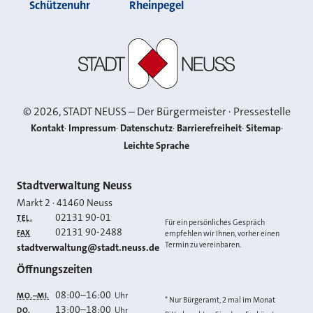
Schützenuhr
Rheinpegel
Stadt Neuss
©
2026
, STADT NEUSS – Der Bürgermeister · Pressestelle
Kontakt
Impressum
Datenschutz
Barrierefreiheit
Sitemap
Leichte Sprache
Kontakt
Stadtverwaltung Neuss
Markt 2
·
41460
Neuss
02131 90-01
TEL.
Für ein persönliches Gespräch
02131 90-2488
FAX
empfehlen wir Ihnen, vorher einen
Termin zu vereinbaren.
E-MAIL
stadtverwaltung@stadt.neuss.de
Öffnungszeiten
08:00
–
16:00
Uhr
MO.–MI.
* Nur Bürgeramt, 2 mal im Monat
13:00
–
18:00
Uhr
DO.