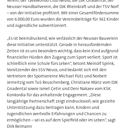
Verein, der Taekwondo Club Neuss, die DJK Gnadental, der
Neusser Handballverein, die DJK Rheinkraft und der TSV Norf
– von der Initiative profitiert. Mit einer Gesamtfördersumme
von 6.000,00 Euro wurden die Vereinsbeiträge für 361 Kinder
und Jugendliche subventioniert.
„Es ist beeindruckend, wie verlässlich der Neusser Bauverein
diese Initiative unterstützt. Gerade in herausfordernden
Zeiten ist es uns besonders wichtig, dass kein Kind aufgrund
finanzieller Hürden den Zugang zum Sport verliert. Sport ist
schließlich eine Schule fürs Leben“, betont Meinolf Sprink,
Vorsitzender des SSV Neuss, und bedankt sich mit den
Vertretern der Sportvereine Michael Pütz und Norbert
Jerneitzig vom TuS Reuschenberg, Christiane Mänz vom DJK
Gnadental sowie Ismet Çetin und Deni Nakaev vom KSK
Konkordia für das anhaltende Engagement. „Diese
langjährige Partnerschaft zeigt eindrucksvoll, wie gezielte
Unterstützung dazu beitragen kann, Kindern und
Jugendlichen wertvolle Erfahrungen und Chancen zu
ermöglichen – sei es auf dem Spielfeld oder im Leben“, sagt
Dirk Reimann