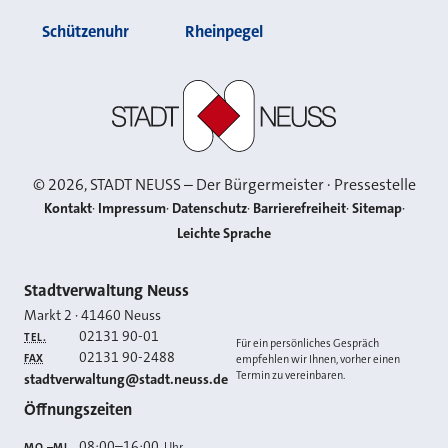
Schützenuhr
Rheinpegel
Stadt Neuss
©
2026
, STADT NEUSS – Der Bürgermeister · Pressestelle
Kontakt
Impressum
Datenschutz
Barrierefreiheit
Sitemap
Leichte Sprache
Kontakt
Stadtverwaltung Neuss
Markt 2
·
41460
Neuss
02131 90-01
TEL.
Für ein persönliches Gespräch
02131 90-2488
FAX
empfehlen wir Ihnen, vorher einen
Termin zu vereinbaren.
E-MAIL
stadtverwaltung@stadt.neuss.de
Öffnungszeiten
08:00
–
16:00
Uhr
MO.–MI.