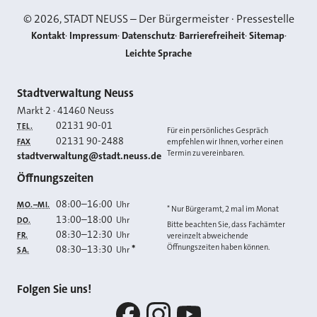
©
2026
, STADT NEUSS – Der Bürgermeister · Pressestelle
Kontakt
Impressum
Datenschutz
Barrierefreiheit
Sitemap
Leichte Sprache
Kontakt
Stadtverwaltung Neuss
Markt 2
·
41460
Neuss
02131 90-01
TEL.
Für ein persönliches Gespräch
02131 90-2488
FAX
empfehlen wir Ihnen, vorher einen
Termin zu vereinbaren.
E-MAIL
stadtverwaltung@stadt.neuss.de
Öffnungszeiten
08:00
–
16:00
Uhr
MO.–MI.
* Nur Bürgeramt, 2 mal im Monat
13:00
–
18:00
Uhr
DO.
Bitte beachten Sie, dass Fachämter
08:30
–
12:30
Uhr
FR.
vereinzelt abweichende
Öffnungszeiten haben können.
08:30
–
13:30
*
Uhr
SA.
Folgen Sie uns!