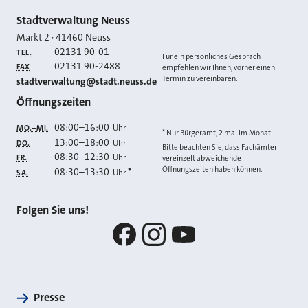
Kontakt
Stadtverwaltung Neuss
Markt 2
·
41460
Neuss
02131 90-01
TEL.
Für ein persönliches Gespräch
02131 90-2488
FAX
empfehlen wir Ihnen, vorher einen
Termin zu vereinbaren.
E-MAIL
stadtverwaltung@stadt.neuss.de
Öffnungszeiten
08:00
–
16:00
Uhr
MO.–MI.
* Nur Bürgeramt, 2 mal im Monat
13:00
–
18:00
Uhr
DO.
Bitte beachten Sie, dass Fachämter
08:30
–
12:30
Uhr
FR.
vereinzelt abweichende
Öffnungszeiten haben können.
08:30
–
13:30
*
Uhr
SA.
Folgen Sie uns!
Facebook
Instagram
YouTube
Presse