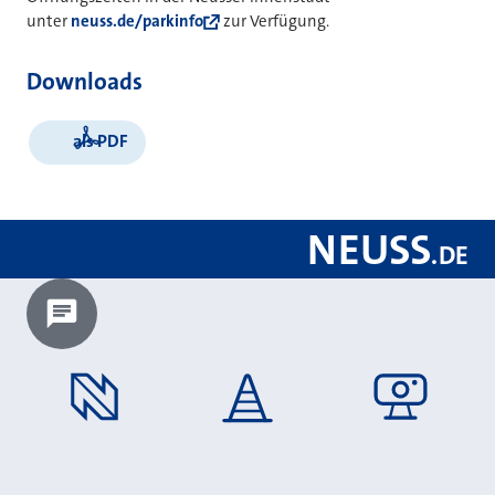
unter
neuss.de/parkinfo
zur Verfügung.
Downloads
als PDF
NEUSS
.
DE
Chatbot laden?