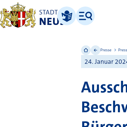
STADT
NEUSS
Menü
Leichte Sprache
Presse
Pres
24. Januar 202
Aussch
Besch
Bürger