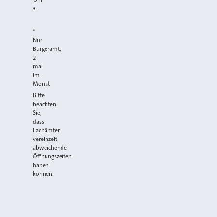
Uhr
*
*
Nur
Bürgeramt,
2
mal
im
Monat
Bitte
beachten
Sie,
dass
Fachämter
vereinzelt
abweichende
Öffnungszeiten
haben
können.