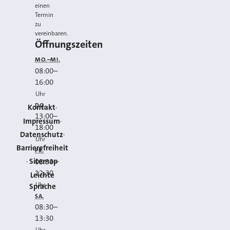
einen
Termin
zu
vereinbaren.
Öffnungszeiten
MO.–MI.
08:00
–
16:00
Uhr
DO.
Kontakt
13:00
–
Impressum
18:00
Datenschutz
Uhr
Barrierefreiheit
FR.
Sitemap
08:30
–
12:30
Leichte
Uhr
Sprache
SA.
08:30
–
13:30