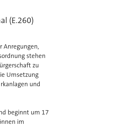
al (E.260)
r Anregungen,
esordnung stehen
rgerschaft zu
die Umsetzung
Parkanlagen und
und beginnt um 17
können im