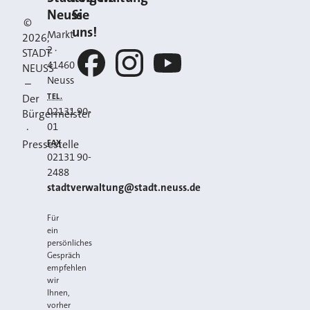
Kontakt
Neuss
Sie
©
uns!
Markt
2026
,
2
·
STADT
41460
NEUSS
Neuss
–
Facebook
Instagram
YouTube
TEL.
Der
02131 90-
Bürgermeister
01
·
FAX
Pressestelle
02131 90-
2488
E-MAIL
stadtverwaltung@stadt.neuss.de
Für
ein
persönliches
Gespräch
empfehlen
wir
Ihnen,
vorher