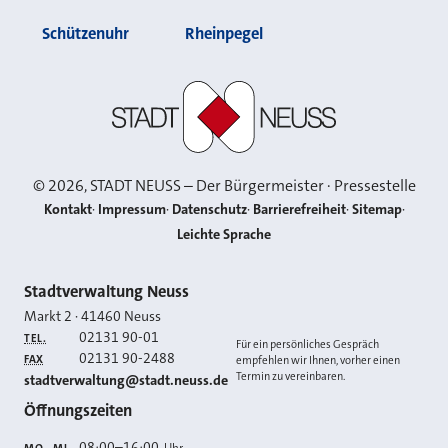
Schützenuhr
Rheinpegel
Stadt Neuss
©
2026
, STADT NEUSS – Der Bürgermeister · Pressestelle
Kontakt
Impressum
Datenschutz
Barrierefreiheit
Sitemap
Leichte Sprache
Kontakt
Stadtverwaltung Neuss
Markt 2
·
41460
Neuss
02131 90-01
TEL.
Für ein persönliches Gespräch
02131 90-2488
FAX
empfehlen wir Ihnen, vorher einen
Termin zu vereinbaren.
E-MAIL
stadtverwaltung@stadt.neuss.de
Öffnungszeiten
08:00
–
16:00