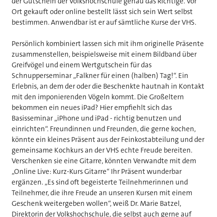
der Gutschein der Volkshochschule genau das Richtige. Vor
Ort gekauft oder online bestellt lässt sich sein Wert selbst
bestimmen. Anwendbar ist er auf sämtliche Kurse der VHS.
Persönlich kombiniert lassen sich mit ihm originelle Präsente
zusammenstellen, beispielsweise mit einem Bildband über
Greifvögel und einem Wertgutschein für das
Schnupperseminar „Falkner für einen (halben) Tag!“. Ein
Erlebnis, an dem der oder die Beschenkte hautnah in Kontakt
mit den imponierenden Vögeln kommt. Die Großeltern
bekommen ein neues iPad? Hier empfiehlt sich das
Basisseminar „iPhone und iPad - richtig benutzen und
einrichten“. Freundinnen und Freunden, die gerne kochen,
könnte ein kleines Präsent aus der Feinkostabteilung und der
gemeinsame Kochkurs an der VHS echte Freude bereiten.
Verschenken sie eine Gitarre, könnten Verwandte mit dem
„Online Live: Kurz-Kurs Gitarre“ Ihr Präsent wunderbar
ergänzen. „Es sind oft begeisterte Teilnehmerinnen und
Teilnehmer, die ihre Freude an unseren Kursen mit einem
Geschenk weitergeben wollen“, weiß Dr. Marie Batzel,
Direktorin der Volkshochschule, die selbst auch gerne auf