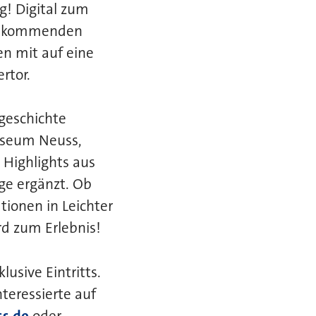
g! Digital zum
am kommenden
n mit auf eine
rtor.
tgeschichte
Museum Neuss,
Highlights aus
ge ergänzt. Ob
ionen in Leichter
d zum Erlebnis!
usive Eintritts.
teressierte auf
s.de
oder