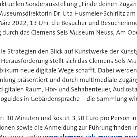
 aktuellen Sonderausstellung „Finde deinen Zugan
Museumsdirektorin Dr. Uta Husmeier-Schirlitz 
ärz 2022, 13 Uhr, die Besucher und Besucherinne
g durch das Clemens Sels Museum Neuss, Am Obe
le Strategien den Blick auf Kunstwerke der Kuns
r Herausforderung stellt sich das Clemens Sels 
likum neue digitale Wege schafft. Dabei werden 
lung präsentiert und durch multimediale Zugän
igitalen Raum, Hör- und Sehabenteuer, Audiostat
eoguides in Gebärdensprache – die Sammlung wir
t 30 Minuten und kostet 3,50 Euro pro Person inkl
ionen sowie die Anmeldung zur Führung finden In
 Museums unter
www.clemens-sels-museum-neus