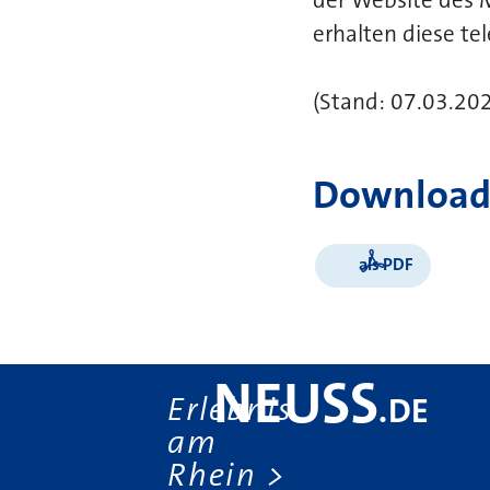
erhalten diese t
(Stand: 07.03.20
Download
als PDF
NEUSS
Erlebnis
.
DE
am
Rhein