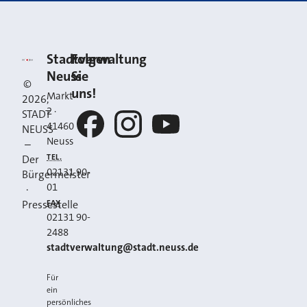
Kontakt
Stadt Neuss
Stadtverwaltung
Folgen
Neuss
Sie
©
uns!
Markt
2026
,
2
·
STADT
41460
NEUSS
Neuss
–
Facebook
Instagram
YouTube
TEL.
Der
02131 90-
Bürgermeister
01
·
FAX
Pressestelle
02131 90-
2488
E-MAIL
stadtverwaltung@stadt.neuss.de
Für
ein
persönliches