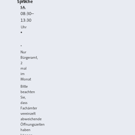
Uhr
Sprache
SA.
08:30
–
13:30
Uhr
*
*
Nur
Bürgeramt,
2
mal
im
Monat
Bitte
beachten
Sie,
dass
Fachämter
vereinzelt
abweichende
Öffnungszeiten
haben