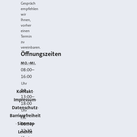
Gespräch
empfehlen
wir
Ihnen,
vorher
einen
Termin
zu
vereinbaren.
Öffnungszeiten
MO.–MI.
08:00
–
16:00
Uhr
DO.
Kontakt
13:00
–
Impressum
18:00
Datenschutz
Uhr
Barrierefreiheit
FR.
Sitemap
08:30
–
12:30
Leichte