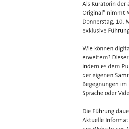
Als Kuratorin der
Original“ nimmt 
Donnerstag, 10. M
exklusive Führun
Wie können digita
erweitern? Diese
indem es dem Pub
der eigenen Samm
Begegnungen im d
Sprache oder Vid
Die Führung dauer
Aktuelle Informat
der Website des