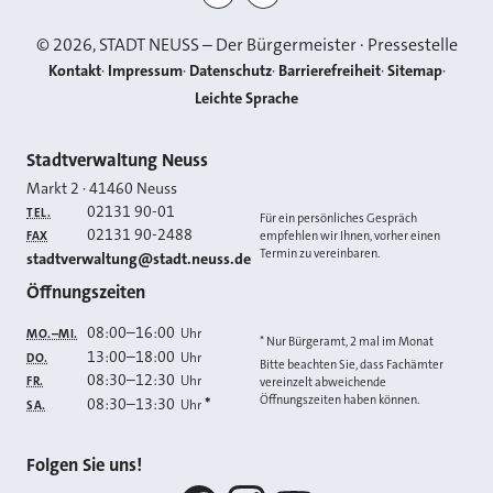
©
2026
, STADT NEUSS – Der Bürgermeister · Pressestelle
Kontakt
Impressum
Datenschutz
Barrierefreiheit
Sitemap
Leichte Sprache
Kontakt
Stadtverwaltung Neuss
Markt 2
·
41460
Neuss
02131 90-01
TEL.
Für ein persönliches Gespräch
02131 90-2488
FAX
empfehlen wir Ihnen, vorher einen
Termin zu vereinbaren.
E-MAIL
stadtverwaltung@stadt.neuss.de
Öffnungszeiten
08:00
–
16:00
Uhr
MO.–MI.
* Nur Bürgeramt, 2 mal im Monat
13:00
–
18:00
Uhr
DO.
Bitte beachten Sie, dass Fachämter
08:30
–
12:30
Uhr
FR.
vereinzelt abweichende
Öffnungszeiten haben können.
08:30
–
13:30
*
Uhr
SA.
Folgen Sie uns!