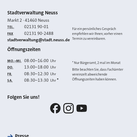
Kontakt
Stadtverwaltung Neuss
Markt 2
·
41460
Neuss
02131 90-01
TEL.
Für ein persönliches Gespräch
02131 90-2488
FAX
empfehlen wir Ihnen, vorher einen
Termin zu vereinbaren.
E-MAIL
stadtverwaltung@stadt.neuss.de
Öffnungszeiten
08:00
–
16:00
Uhr
MO.–MI.
* Nur Bürgeramt, 2 mal im Monat
13:00
–
18:00
Uhr
DO.
Bitte beachten Sie, dass Fachämter
08:30
–
12:30
Uhr
FR.
vereinzelt abweichende
Öffnungszeiten haben können.
08:30
–
13:30
*
Uhr
SA.
Folgen Sie uns!
Facebook
Instagram
YouTube
Presse