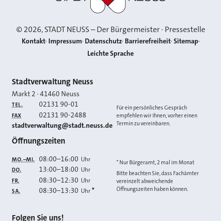
©
2026
, STADT NEUSS – Der Bürgermeister · Pressestelle
Kontakt
Impressum
Datenschutz
Barrierefreiheit
Sitemap
Leichte Sprache
Kontakt
Stadtverwaltung Neuss
Markt 2
·
41460
Neuss
02131 90-01
TEL.
Für ein persönliches Gespräch
02131 90-2488
FAX
empfehlen wir Ihnen, vorher einen
Termin zu vereinbaren.
E-MAIL
stadtverwaltung@stadt.neuss.de
Öffnungszeiten
08:00
–
16:00
Uhr
MO.–MI.
* Nur Bürgeramt, 2 mal im Monat
13:00
–
18:00
Uhr
DO.
Bitte beachten Sie, dass Fachämter
08:30
–
12:30
Uhr
FR.
vereinzelt abweichende
Öffnungszeiten haben können.
08:30
–
13:30
*
Uhr
SA.
Folgen Sie uns!