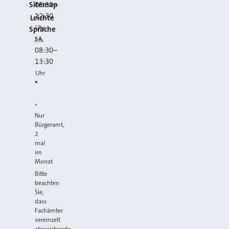
Sitemap
08:30
–
12:30
Leichte
Uhr
Sprache
SA.
08:30
–
13:30
Uhr
*
*
Nur
Bürgeramt,
2
mal
im
Monat
Bitte
beachten
Sie,
dass
Fachämter
vereinzelt
abweichende