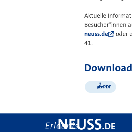
Aktuelle Informa
Besucher*innen 
neuss.de
oder e
41.
Download
als PDF
NEUSS
Erlebnis
.
DE