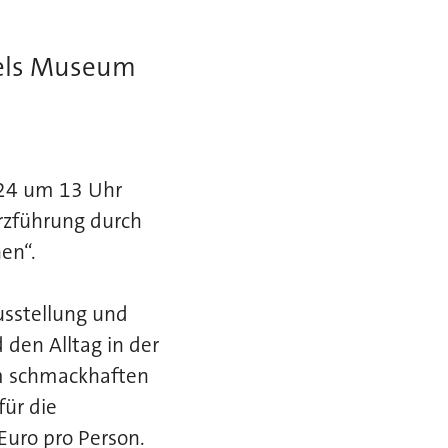
Sels Museum
24 um 13 Uhr
urzführung durch
en“.
usstellung und
 den Alltag in der
em schmackhaften
ür die
 Euro pro Person.