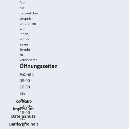
Für
ein
persönliches
Gespräch
empfehlen
wir
Ihnen,
vorher
einen
Termin
zu
vereinbaren.
Öffnungszeiten
MO.–MI.
08:00
–
16:00
Uhr
DO.
Kontakt
13:00
–
Impressum
18:00
Datenschutz
Uhr
Barrierefreiheit
FR.