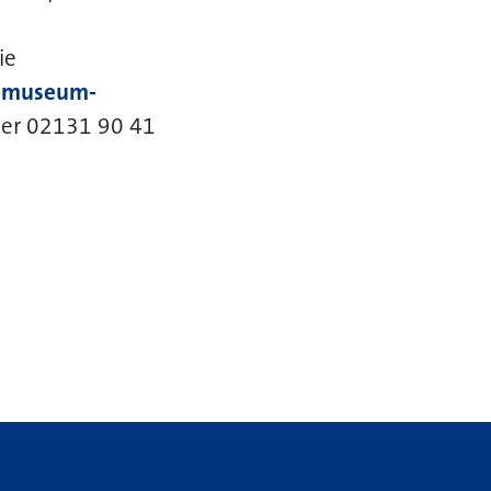
ie
-museum-
ter 02131 90 41