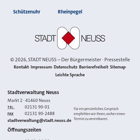
Schützenuhr
Rheinpegel
Stadt Neuss
©
2026
, STADT NEUSS – Der Bürgermeister · Pressestelle
Kontakt
Impressum
Datenschutz
Barrierefreiheit
Sitemap
Leichte Sprache
Kontakt
Stadtverwaltung Neuss
Markt 2
·
41460
Neuss
02131 90-01
TEL.
Für ein persönliches Gespräch
02131 90-2488
FAX
empfehlen wir Ihnen, vorher einen
Termin zu vereinbaren.
E-MAIL
stadtverwaltung@stadt.neuss.de
Öffnungszeiten