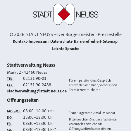
Stadt Neuss
©
2026
, STADT NEUSS – Der Bürgermeister · Pressestelle
Kontakt
Impressum
Datenschutz
Barrierefreiheit
Sitemap
Leichte Sprache
Kontakt
Stadtverwaltung Neuss
Markt 2
·
41460
Neuss
02131 90-01
TEL.
Für ein persönliches Gespräch
02131 90-2488
FAX
empfehlen wir Ihnen, vorher einen
Termin zu vereinbaren.
E-MAIL
stadtverwaltung@stadt.neuss.de
Öffnungszeiten
08:00
–
16:00
Uhr
MO.–MI.
* Nur Bürgeramt, 2 mal im Monat
13:00
–
18:00
Uhr
DO.
Bitte beachten Sie, dass Fachämter
08:30
–
12:30
Uhr
FR.
vereinzelt abweichende
Öffnungszeiten haben können.
08:30
–
13:30
*
Uhr
SA.