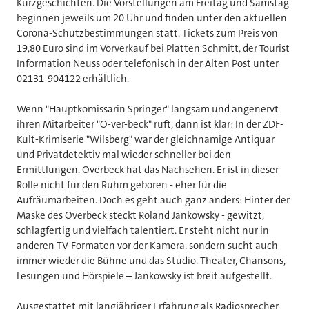
Kurzgeschichten. Die Vorstellungen am Freitag und Samstag
beginnen jeweils um 20 Uhr und finden unter den aktuellen
Corona-Schutzbestimmungen statt. Tickets zum Preis von
19,80 Euro sind im Vorverkauf bei Platten Schmitt, der Tourist
Information Neuss oder telefonisch in der Alten Post unter
02131-904122 erhältlich.
Wenn "Hauptkomissarin Springer" langsam und angenervt
ihren Mitarbeiter "O-ver-beck" ruft, dann ist klar: In der ZDF-
Kult-Krimiserie "Wilsberg" war der gleichnamige Antiquar
und Privatdetektiv mal wieder schneller bei den
Ermittlungen. Overbeck hat das Nachsehen. Er ist in dieser
Rolle nicht für den Ruhm geboren - eher für die
Aufräumarbeiten. Doch es geht auch ganz anders: Hinter der
Maske des Overbeck steckt Roland Jankowsky - gewitzt,
schlagfertig und vielfach talentiert. Er steht nicht nur in
anderen TV-Formaten vor der Kamera, sondern sucht auch
immer wieder die Bühne und das Studio. Theater, Chansons,
Lesungen und Hörspiele – Jankowsky ist breit aufgestellt.
Ausgestattet mit langjähriger Erfahrung als Radiosprecher