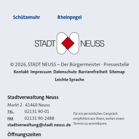
Schützenuhr
Rheinpegel
Stadt Neuss
©
2026
, STADT NEUSS – Der Bürgermeister · Pressestelle
Kontakt
Impressum
Datenschutz
Barrierefreiheit
Sitemap
Leichte Sprache
Kontakt
Stadtverwaltung Neuss
Markt 2
·
41460
Neuss
02131 90-01
TEL.
Für ein persönliches Gespräch
02131 90-2488
FAX
empfehlen wir Ihnen, vorher einen
Termin zu vereinbaren.
E-MAIL
stadtverwaltung@stadt.neuss.de
Öffnungszeiten