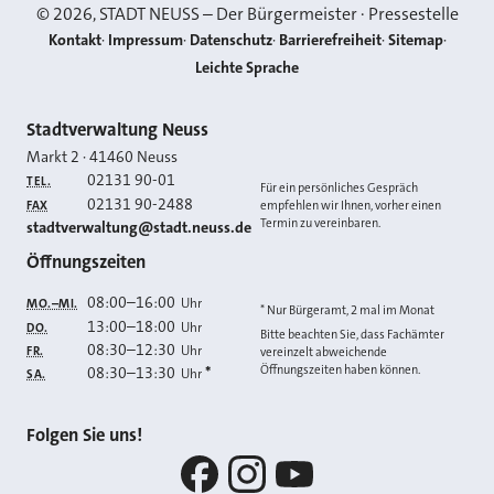
©
2026
, STADT NEUSS – Der Bürgermeister · Pressestelle
Kontakt
Impressum
Datenschutz
Barrierefreiheit
Sitemap
Leichte Sprache
Kontakt
Stadtverwaltung Neuss
Markt 2
·
41460
Neuss
02131 90-01
TEL.
Für ein persönliches Gespräch
02131 90-2488
FAX
empfehlen wir Ihnen, vorher einen
Termin zu vereinbaren.
E-MAIL
stadtverwaltung@stadt.neuss.de
Öffnungszeiten
08:00
–
16:00
Uhr
MO.–MI.
* Nur Bürgeramt, 2 mal im Monat
13:00
–
18:00
Uhr
DO.
Bitte beachten Sie, dass Fachämter
08:30
–
12:30
Uhr
FR.
vereinzelt abweichende
Öffnungszeiten haben können.
08:30
–
13:30
*
Uhr
SA.
Folgen Sie uns!