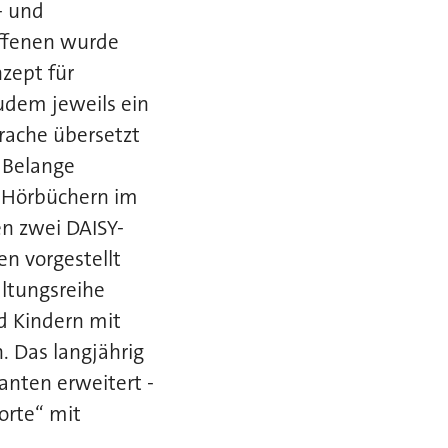
- und
offenen wurde
nzept für
udem jeweils ein
rache übersetzt
 Belange
 Hörbüchern im
n zwei DAISY-
n vorgestellt
altungsreihe
nd Kindern mit
. Das langjährig
anten erweitert -
orte“ mit