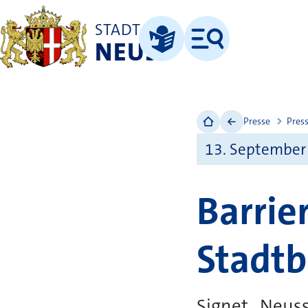
STADT
NEUSS
Menü
Leichte Sprache
Presse
Pres
13. September
Barrie
Stadtb
Signet „Neuss