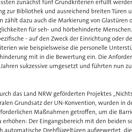
ssten zunächst fünf Grundkriterien erfüllt werd
g zur Bibliothek und ausreichend breiten Türen 
 zählt dazu auch die Markierung von Glastüren 
lichkeiten für seh- und hörbehinderte Menschen
pezifische - auf den Zweck der Einrichtung oder 
iterien wie beispielsweise die personelle Unterstü
inderung mit in die Bewertung ein. Die Anforde
Jahren sukzessive umgesetzt und führten nun zu
rch das Land NRW geförderten Projektes „Nicht
tralen Grundsatz der UN-Konvention, wurden in 
rforderlichen Maßnahmen getroffen, um die Barrie
zu erhöhen: Der Eingangsbereich mit den beiden 
 automatische Drehflügeltüren aufgewertet, die 