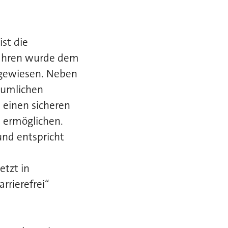
st die
 Jahren wurde dem
ugewiesen. Neben
äumlichen
 einen sicheren
 ermöglichen.
und entspricht
etzt in
rrierefrei“