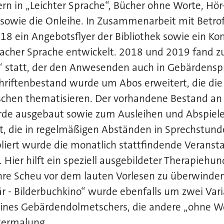
n in „Leichter Sprache“, Bücher ohne Worte, Hör
sowie die Onleihe. In Zusammenarbeit mit Betr
018 ein Angebotsflyer der Bibliothek sowie ein Ko
facher Sprache entwickelt. 2018 und 2019 fand z
n“ statt, der den Anwesenden auch in Gebärdensp
hriftenbestand wurde um Abos erweitert, die die
chen thematisieren. Der vorhandene Bestand an
de ausgebaut sowie zum Ausleihen und Abspiele
t, die in regelmäßigen Abständen in Sprechstunde
liert wurde die monatlich stattfindende Veranst
 Hier hilft ein speziell ausgebildeter Therapiehu
hre Scheu vor dem lauten Vorlesen zu überwinden
är - Bilderbuchkino“ wurde ebenfalls um zwei Vari
 eines Gebärdendolmetschers, die andere „ohne W
termalung.