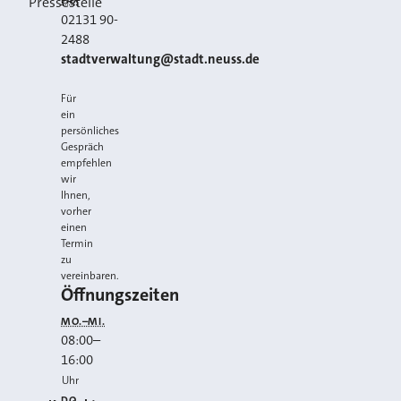
FAX
Pressestelle
02131 90-
2488
E-MAIL
stadtverwaltung@stadt.neuss.de
Für
ein
persönliches
Gespräch
empfehlen
wir
Ihnen,
vorher
einen
Termin
zu
vereinbaren.
Öffnungszeiten
MO.–MI.
08:00
–
16:00
Uhr
DO.