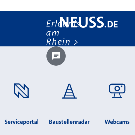
NEUSS
Erlebnis
.
DE
am
Rhein
Chatbot laden?
Serviceportal
Baustellenradar
Webcams