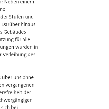
en: Neben einem
und
oder Stufen und
. Darüber hinaus
des Gebäudes
tzung für alle
rungen wurden in
r Verleihung des
s über uns ohne
den vergangenen
refreiheit der
schwergängigen
sich bei