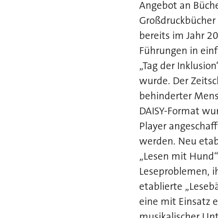
Angebot an Bücher
Großdruckbücher 
bereits im Jahr 2
Führungen in ein
„Tag der Inklusio
wurde. Der Zeitsc
behinderter Mens
DAISY-Format wur
Player angeschaff
werden. Neu etab
„Lesen mit Hund“.
Leseproblemen, i
etablierte „Leseb
eine mit Einsatz
musikalischer Un