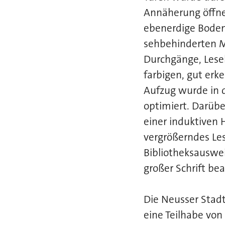
Annäherung öffne
ebenerdige Boden 
sehbehinderten M
Durchgänge, Leseb
farbigen, gut erk
Aufzug wurde in 
optimiert. Darüb
einer induktiven 
vergrößerndes Les
Bibliotheksauswe
großer Schrift be
Die Neusser Stadtb
eine Teilhabe vo