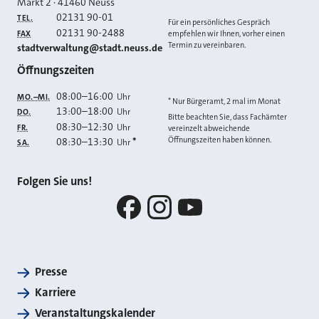
Markt 2
·
41460
Neuss
02131 90-01
TEL.
Für ein persönliches Gespräch
02131 90-2488
FAX
empfehlen wir Ihnen, vorher einen
Termin zu vereinbaren.
E-MAIL
stadtverwaltung@stadt.neuss.de
Öffnungszeiten
08:00
–
16:00
Uhr
MO.–MI.
* Nur Bürgeramt, 2 mal im Monat
13:00
–
18:00
Uhr
DO.
Bitte beachten Sie, dass Fachämter
08:30
–
12:30
Uhr
FR.
vereinzelt abweichende
Öffnungszeiten haben können.
08:30
–
13:30
*
Uhr
SA.
Folgen Sie uns!
Facebook
Instagram
YouTube
Presse
Karriere
Veranstaltungskalender