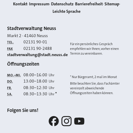
Kontakt
Impressum
Datenschutz
Barrierefreiheit
Sitemap
Leichte Sprache
Kontakt
Stadtverwaltung Neuss
Markt 2
·
41460
Neuss
02131 90-01
TEL.
Für ein persönliches Gespräch
02131 90-2488
FAX
empfehlen wir Ihnen, vorher einen
Termin zu vereinbaren.
E-MAIL
stadtverwaltung@stadt.neuss.de
Öffnungszeiten
08:00
–
16:00
Uhr
MO.–MI.
* Nur Bürgeramt, 2 mal im Monat
13:00
–
18:00
Uhr
DO.
Bitte beachten Sie, dass Fachämter
08:30
–
12:30
Uhr
FR.
vereinzelt abweichende
Öffnungszeiten haben können.
08:30
–
13:30
*
Uhr
SA.
Folgen Sie uns!
Facebook
Instagram
YouTube