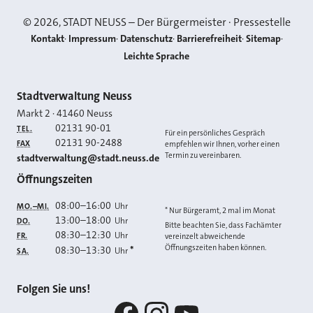
©
2026
, STADT NEUSS – Der Bürgermeister · Pressestelle
Kontakt
Impressum
Datenschutz
Barrierefreiheit
Sitemap
Leichte Sprache
Kontakt
Stadtverwaltung Neuss
Markt 2
·
41460
Neuss
02131 90-01
TEL.
Für ein persönliches Gespräch
02131 90-2488
FAX
empfehlen wir Ihnen, vorher einen
Termin zu vereinbaren.
E-MAIL
stadtverwaltung@stadt.neuss.de
Öffnungszeiten
08:00
–
16:00
Uhr
MO.–MI.
* Nur Bürgeramt, 2 mal im Monat
13:00
–
18:00
Uhr
DO.
Bitte beachten Sie, dass Fachämter
08:30
–
12:30
Uhr
FR.
vereinzelt abweichende
Öffnungszeiten haben können.
08:30
–
13:30
*
Uhr
SA.
Folgen Sie uns!