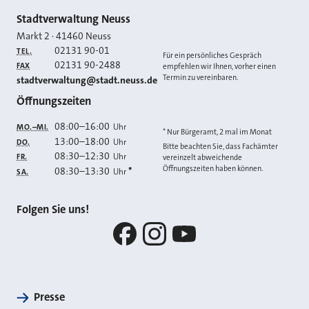
Kontakt
Stadtverwaltung Neuss
Markt 2
·
41460
Neuss
02131 90-01
TEL.
Für ein persönliches Gespräch
02131 90-2488
FAX
empfehlen wir Ihnen, vorher einen
Termin zu vereinbaren.
E-MAIL
stadtverwaltung@stadt.neuss.de
Öffnungszeiten
08:00
–
16:00
Uhr
MO.–MI.
* Nur Bürgeramt, 2 mal im Monat
13:00
–
18:00
Uhr
DO.
Bitte beachten Sie, dass Fachämter
08:30
–
12:30
Uhr
FR.
vereinzelt abweichende
Öffnungszeiten haben können.
08:30
–
13:30
*
Uhr
SA.
Folgen Sie uns!
Facebook
Instagram
YouTube
Presse