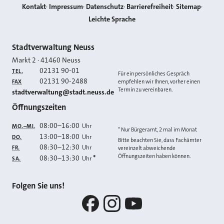
Kontakt
Impressum
Datenschutz
Barrierefreiheit
Sitemap
Leichte Sprache
Kontakt
Stadtverwaltung Neuss
Markt 2
·
41460
Neuss
02131 90-01
TEL.
Für ein persönliches Gespräch
02131 90-2488
FAX
empfehlen wir Ihnen, vorher einen
Termin zu vereinbaren.
E-MAIL
stadtverwaltung@stadt.neuss.de
Öffnungszeiten
08:00
–
16:00
Uhr
MO.–MI.
* Nur Bürgeramt, 2 mal im Monat
13:00
–
18:00
Uhr
DO.
Bitte beachten Sie, dass Fachämter
08:30
–
12:30
Uhr
FR.
vereinzelt abweichende
Öffnungszeiten haben können.
08:30
–
13:30
*
Uhr
SA.
Folgen Sie uns!
Facebook
Instagram
YouTube