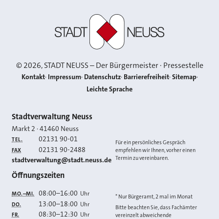
Stadt Neuss
©
2026
, STADT NEUSS – Der Bürgermeister · Pressestelle
Kontakt
Impressum
Datenschutz
Barrierefreiheit
Sitemap
Leichte Sprache
Kontakt
Stadtverwaltung Neuss
Markt 2
·
41460
Neuss
02131 90-01
TEL.
Für ein persönliches Gespräch
02131 90-2488
FAX
empfehlen wir Ihnen, vorher einen
Termin zu vereinbaren.
E-MAIL
stadtverwaltung@stadt.neuss.de
Öffnungszeiten
08:00
–
16:00
Uhr
MO.–MI.
* Nur Bürgeramt, 2 mal im Monat
13:00
–
18:00
Uhr
DO.
Bitte beachten Sie, dass Fachämter
08:30
–
12:30
Uhr
FR.
vereinzelt abweichende