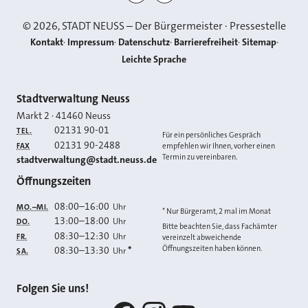
©
2026
, STADT NEUSS – Der Bürgermeister · Pressestelle
Kontakt
Impressum
Datenschutz
Barrierefreiheit
Sitemap
Leichte Sprache
Kontakt
Stadtverwaltung Neuss
Markt 2
·
41460
Neuss
02131 90-01
TEL.
Für ein persönliches Gespräch
02131 90-2488
FAX
empfehlen wir Ihnen, vorher einen
Termin zu vereinbaren.
E-MAIL
stadtverwaltung@stadt.neuss.de
Öffnungszeiten
08:00
–
16:00
Uhr
MO.–MI.
* Nur Bürgeramt, 2 mal im Monat
13:00
–
18:00
Uhr
DO.
Bitte beachten Sie, dass Fachämter
08:30
–
12:30
Uhr
FR.
vereinzelt abweichende
Öffnungszeiten haben können.
08:30
–
13:30
*
Uhr
SA.
Folgen Sie uns!