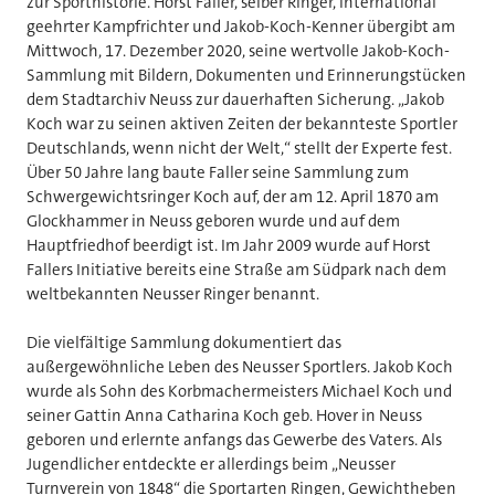
zur Sporthistorie. Horst Faller, selber Ringer, international
geehrter Kampfrichter und Jakob-Koch-Kenner übergibt am
Mittwoch, 17. Dezember 2020, seine wertvolle Jakob-Koch-
Sammlung mit Bildern, Dokumenten und Erinnerungstücken
dem Stadtarchiv Neuss zur dauerhaften Sicherung. „Jakob
Koch war zu seinen aktiven Zeiten der bekannteste Sportler
Deutschlands, wenn nicht der Welt,“ stellt der Experte fest.
Über 50 Jahre lang baute Faller seine Sammlung zum
Schwergewichtsringer Koch auf, der am 12. April 1870 am
Glockhammer in Neuss geboren wurde und auf dem
Hauptfriedhof beerdigt ist. Im Jahr 2009 wurde auf Horst
Fallers Initiative bereits eine Straße am Südpark nach dem
weltbekannten Neusser Ringer benannt.
Die vielfältige Sammlung dokumentiert das
außergewöhnliche Leben des Neusser Sportlers. Jakob Koch
wurde als Sohn des Korbmachermeisters Michael Koch und
seiner Gattin Anna Catharina Koch geb. Hover in Neuss
geboren und erlernte anfangs das Gewerbe des Vaters. Als
Jugendlicher entdeckte er allerdings beim „Neusser
Turnverein von 1848“ die Sportarten Ringen, Gewichtheben