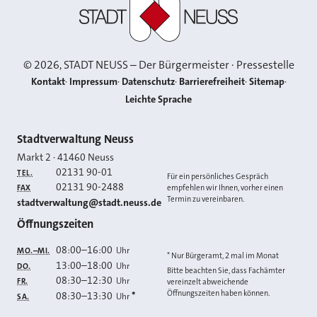
©
2026
, STADT NEUSS – Der Bürgermeister · Pressestelle
Kontakt
Impressum
Datenschutz
Barrierefreiheit
Sitemap
Leichte Sprache
Kontakt
Stadtverwaltung Neuss
Markt 2
·
41460
Neuss
02131 90-01
TEL.
Für ein persönliches Gespräch
02131 90-2488
FAX
empfehlen wir Ihnen, vorher einen
Termin zu vereinbaren.
E-MAIL
stadtverwaltung@stadt.neuss.de
Öffnungszeiten
08:00
–
16:00
Uhr
MO.–MI.
* Nur Bürgeramt, 2 mal im Monat
13:00
–
18:00
Uhr
DO.
Bitte beachten Sie, dass Fachämter
08:30
–
12:30
Uhr
FR.
vereinzelt abweichende
Öffnungszeiten haben können.
08:30
–
13:30
*
Uhr
SA.