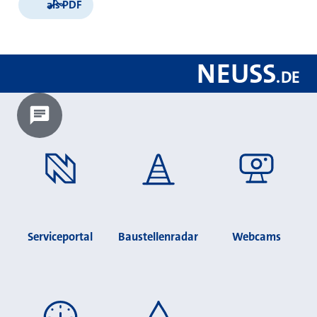
als PDF
NEUSS
.
DE
Chatbot laden?
Serviceportal
Baustellenradar
Webcams