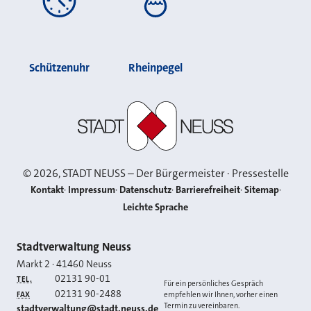
Schützenuhr
Rheinpegel
Stadt Neuss
©
2026
, STADT NEUSS – Der Bürgermeister · Pressestelle
Kontakt
Impressum
Datenschutz
Barrierefreiheit
Sitemap
Leichte Sprache
Kontakt
Stadtverwaltung Neuss
Markt 2
·
41460
Neuss
02131 90-01
TEL.
Für ein persönliches Gespräch
02131 90-2488
FAX
empfehlen wir Ihnen, vorher einen
Termin zu vereinbaren.
E-MAIL
stadtverwaltung@stadt.neuss.de