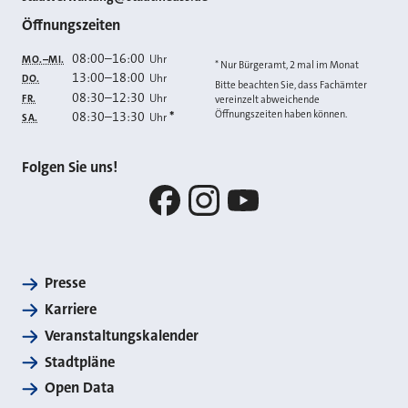
Öffnungszeiten
08:00
–
16:00
Uhr
MO.–MI.
* Nur Bürgeramt, 2 mal im Monat
13:00
–
18:00
Uhr
DO.
Bitte beachten Sie, dass Fachämter
08:30
–
12:30
Uhr
FR.
vereinzelt abweichende
Öffnungszeiten haben können.
08:30
–
13:30
*
Uhr
SA.
Folgen Sie uns!
Facebook
Instagram
YouTube
Presse
Karriere
Veranstaltungskalender
Stadtpläne
Open Data