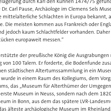
elagerung durch Karl den Kühnen 1474/75 gefund
e Dr. Carl Pause, Archäologe im Clemens Sels Mu
e mittelalterliche Schlachten in Europa bekannt, a
e. Die meisten kommen aus Frankreich oder Engl
ind jedoch kaum Schlachtfelder vorhanden. Daher
tücken europaweit messen.“
rstützte der preußische König die Ausgrabungen 
g von 100 Talern. Er forderte, die Bodenfunde z
nen städtischen Altertumssammlung in ein Mus
 wurde in einem Raum des Kollegiums, dem Vorg
ms, das „Museum für Alterthümer der Umgegend
s erste Museum in Neuss, sondern nach dem 182
seum in Bonn, aus dem das spätere LVR-Landes
das älteste archäologische Museum im Rheinland.