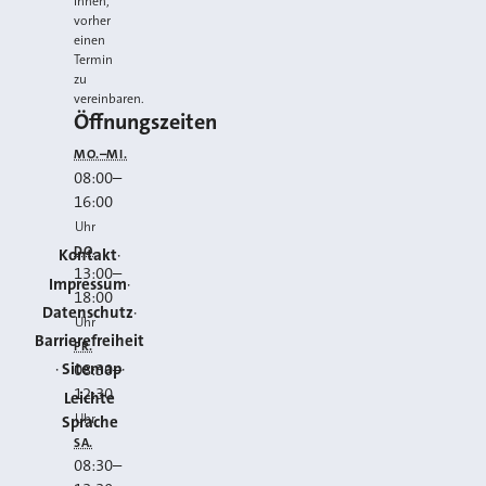
Ihnen,
vorher
einen
Termin
zu
vereinbaren.
Öffnungszeiten
MO.–MI.
08:00
–
16:00
Uhr
DO.
Kontakt
13:00
–
Impressum
18:00
Datenschutz
Uhr
Barrierefreiheit
FR.
Sitemap
08:30
–
12:30
Leichte
Uhr
Sprache
SA.
08:30
–