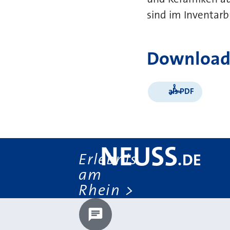
sind im Inventarb
Download
als PDF
NEUSS
Erlebnis
.
DE
am
Rhein
Chatbot laden?