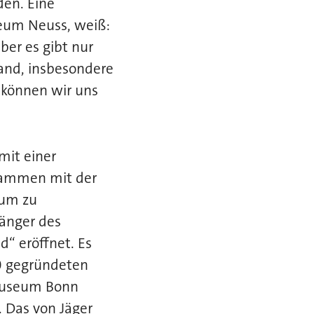
en. Eine
seum Neuss, weiß:
ber es gibt nur
and, insbesondere
 können wir uns
mit einer
usammen mit der
eum zu
änger des
“ eröffnet. Es
0 gegründeten
museum Bonn
 Das von Jäger