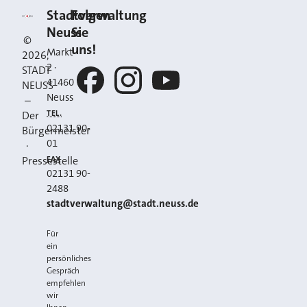
Kontakt
Stadt Neuss
Stadtverwaltung
Folgen
Neuss
Sie
©
uns!
Markt
2026
,
2
·
STADT
41460
NEUSS
Neuss
–
Facebook
Instagram
YouTube
TEL.
Der
02131 90-
Bürgermeister
01
·
FAX
Pressestelle
02131 90-
2488
E-MAIL
stadtverwaltung@stadt.neuss.de
Für
ein
persönliches
Gespräch
empfehlen
wir