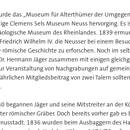
urde das „Museum für Alterthümer der Umgegen
ige Clemens Sels Museum Neuss hervorging. Es i
häologische Museum des Rheinlandes. 1839 ermun
Friedrich Wilhelm IV. die Neusser bei einem Besu
e römische Geschichte zu erforschen. Noch im sel
 Dr. Hermann Jäger zusammen mit einigen gleich
 zur Veranstaltung von Nachgrabungen auf gemein
ährlichen Mitgliedsbeitrag von zwei Talern sollt
.
 begannen Jäger und seine Mitstreiter an der Kö
ster römischer Gräber. Doch bereits vorher gab e
rinusstadt. 1836 wurden beim Ausbaggern des H