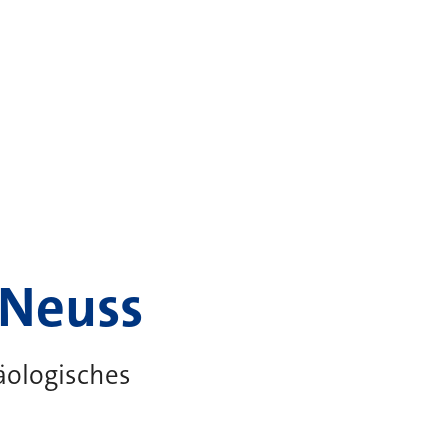
 Neuss
äologisches