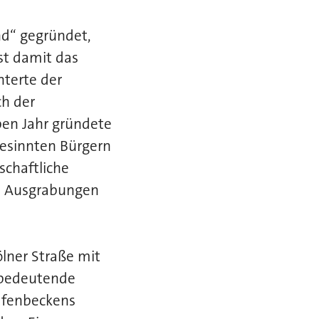
d“ gegründet,
st damit das
terte der
ch der
ben Jahr gründete
gesinnten Bürgern
schaftliche
en Ausgrabungen
lner Straße mit
s bedeutende
afenbeckens