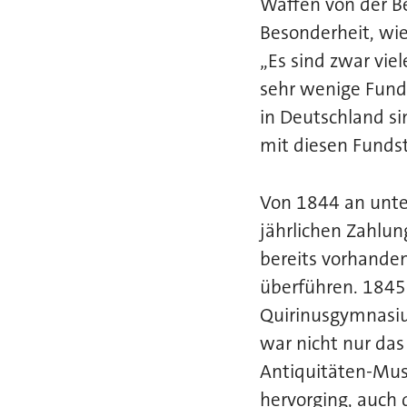
Waffen von der B
Besonderheit, wi
„Es sind zwar viel
sehr wenige Fund
in Deutschland s
mit diesen Funds
Von 1844 an unte
jährlichen Zahlun
bereits vorhande
überführen. 1845
Quirinusgymnasiu
war nicht nur da
Antiquitäten-Mu
hervorging, auch 