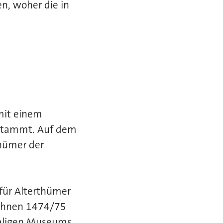
n, woher die in
mit einem
 stammt. Auf dem
thümer der
für Alterthümer
Kühnen 1474/75
maligen Museums