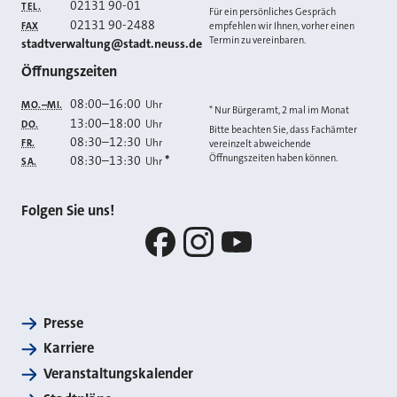
02131 90-01
TEL.
Für ein persönliches Gespräch
02131 90-2488
FAX
empfehlen wir Ihnen, vorher einen
Termin zu vereinbaren.
E-MAIL
stadtverwaltung@stadt.neuss.de
Öffnungszeiten
08:00
–
16:00
Uhr
MO.–MI.
* Nur Bürgeramt, 2 mal im Monat
13:00
–
18:00
Uhr
DO.
Bitte beachten Sie, dass Fachämter
08:30
–
12:30
Uhr
FR.
vereinzelt abweichende
Öffnungszeiten haben können.
08:30
–
13:30
*
Uhr
SA.
Folgen Sie uns!
Facebook
Instagram
YouTube
Presse
Karriere
Veranstaltungskalender