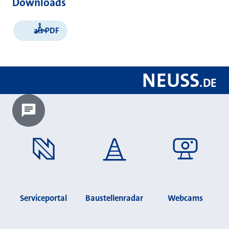
Downloads
als PDF
NEUSS
.
DE
Chatbot laden?
Serviceportal
Baustellenradar
Webcams