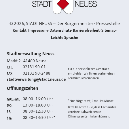
©
2026
, STADT NEUSS – Der Bürgermeister · Pressestelle
Kontakt
Impressum
Datenschutz
Barrierefreiheit
Sitemap
Leichte Sprache
Kontakt
Stadtverwaltung Neuss
Markt 2
·
41460
Neuss
02131 90-01
TEL.
Für ein persönliches Gespräch
02131 90-2488
FAX
empfehlen wir Ihnen, vorher einen
Termin zu vereinbaren.
E-MAIL
stadtverwaltung@stadt.neuss.de
Öffnungszeiten
08:00
–
16:00
Uhr
MO.–MI.
* Nur Bürgeramt, 2 mal im Monat
13:00
–
18:00
Uhr
DO.
Bitte beachten Sie, dass Fachämter
08:30
–
12:30
Uhr
FR.
vereinzelt abweichende
Öffnungszeiten haben können.
08:30
–
13:30
*
Uhr
SA.