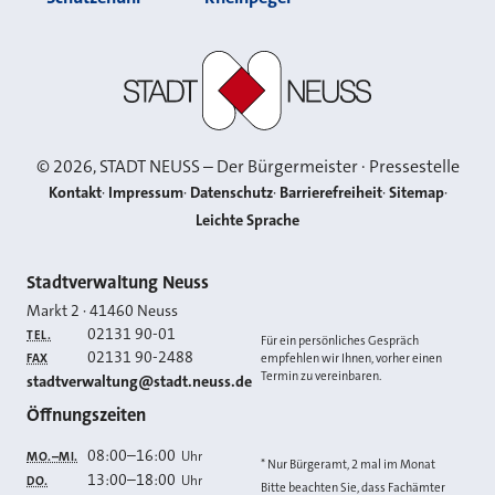
Stadt Neuss
©
2026
, STADT NEUSS – Der Bürgermeister · Pressestelle
Kontakt
Impressum
Datenschutz
Barrierefreiheit
Sitemap
Leichte Sprache
Kontakt
Stadtverwaltung Neuss
Markt 2
·
41460
Neuss
02131 90-01
TEL.
Für ein persönliches Gespräch
02131 90-2488
FAX
empfehlen wir Ihnen, vorher einen
Termin zu vereinbaren.
E-MAIL
stadtverwaltung@stadt.neuss.de
Öffnungszeiten
08:00
–
16:00
Uhr
MO.–MI.
* Nur Bürgeramt, 2 mal im Monat
13:00
–
18:00
Uhr
DO.
Bitte beachten Sie, dass Fachämter