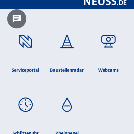
NEUSS
.
DE
Chatbot laden?
Serviceportal
Baustellenradar
Webcams
Schützenuhr
Rheinpegel