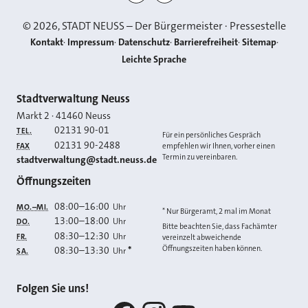
©
2026
, STADT NEUSS – Der Bürgermeister · Pressestelle
Kontakt
Impressum
Datenschutz
Barrierefreiheit
Sitemap
Leichte Sprache
Kontakt
Stadtverwaltung Neuss
Markt 2
·
41460
Neuss
02131 90-01
TEL.
Für ein persönliches Gespräch
02131 90-2488
FAX
empfehlen wir Ihnen, vorher einen
Termin zu vereinbaren.
E-MAIL
stadtverwaltung@stadt.neuss.de
Öffnungszeiten
08:00
–
16:00
Uhr
MO.–MI.
* Nur Bürgeramt, 2 mal im Monat
13:00
–
18:00
Uhr
DO.
Bitte beachten Sie, dass Fachämter
08:30
–
12:30
Uhr
FR.
vereinzelt abweichende
Öffnungszeiten haben können.
08:30
–
13:30
*
Uhr
SA.
Folgen Sie uns!