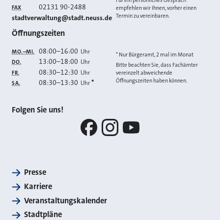
Für ein persönliches Gespräch
02131 90-2488
FAX
empfehlen wir Ihnen, vorher einen
Termin zu vereinbaren.
E-MAIL
stadtverwaltung@stadt.neuss.de
Öffnungszeiten
08:00
–
16:00
Uhr
MO.–MI.
* Nur Bürgeramt, 2 mal im Monat
13:00
–
18:00
Uhr
DO.
Bitte beachten Sie, dass Fachämter
08:30
–
12:30
Uhr
FR.
vereinzelt abweichende
Öffnungszeiten haben können.
08:30
–
13:30
*
Uhr
SA.
Folgen Sie uns!
Facebook
Instagram
YouTube
Presse
Karriere
Veranstaltungskalender
Stadtpläne