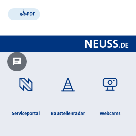
als PDF
NEUSS
.
DE
Chatbot laden?
Serviceportal
Baustellenradar
Webcams